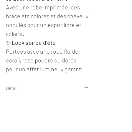
Avec une robe imprimée, des
bracelets colorés et des cheveux
ondulés pour un esprit libre et
solaire.
✨
Look soirée d'été
Portées avec une robe fluide
corail, rose poudré ou dorée
pour un effet lumineux garanti.
Détail
Boucles d'oreilles
Collection MIA
Livraison OFFERTE (France et
✺ Dimension ✺
DOM-TOM)
Hauteur totale 7,4 cm