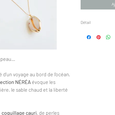
Aj
Détail
Collier
Collection NÉRÉA
✺ Dimension ✺
Longueur: 44 cm et
e peau…
rallonge
d'un voyage au bord de l'océan,
❊ Détails ❊
Pendentif cauri: 2
lection NÉRÉA
évoque les
re, le sable chaud et la liberté
✹ En savoir + ✹
Laiton doré à lor fi
Paris)
Chaîne fine en Acie
n
coquillage cauri
, de perles