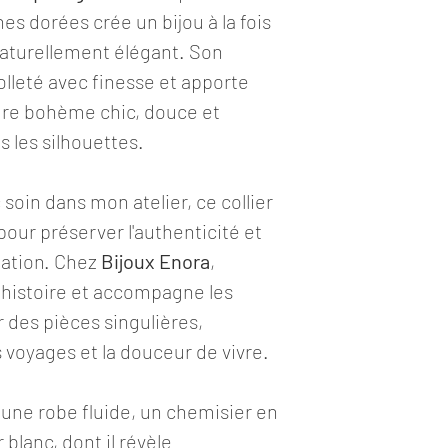
Perle miyuki et coqu
es dorées crée un bijou à la fois
naturellement élégant. Son
olleté avec finesse et apporte
N'hésitez pas à me 
questions ou pour 
re bohème chic, douce et
Chaque bijou est ga
s les silhouettes.
EXPÉDITION & RE
soin dans mon atelier, ce collier
Délais d'expédition 
 pour préserver l'authenticité et
Satisfait ou rembo
éation. Chez
Bijoux Enora
,
Vous pouvez retourn
 histoire et accompagne les
suivant l’achat
des pièces singulières,
en mentionnant l’ob
contactez-moi par 
s voyages et la douceur de vivre.
bijouxenora@outloo
c une robe fluide, un chemisier en
Bijoux entièrement
 blanc, dont il révèle
❀ Fabrication fran