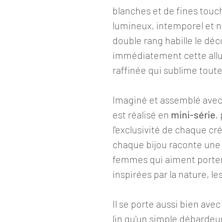
blanches et de fines touch
lumineux, intemporel et 
double rang habille le déc
immédiatement cette allu
raffinée qui sublime toute
Imaginé et assemblé avec 
est réalisé en
mini-série
,
l'exclusivité de chaque cr
chaque bijou raconte une
femmes qui aiment porter 
inspirées par la nature, le
Il se porte aussi bien ave
lin qu'un simple débardeur