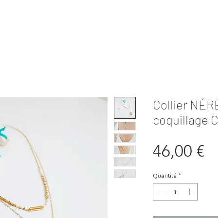
Collier NÉR
coquillage C
Pr
46,00 €
Quantité
*