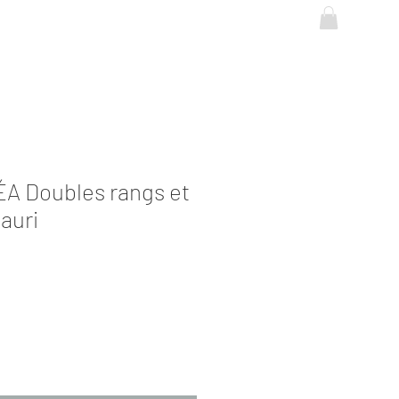
Se connecter
ÉA Doubles rangs et
auri
ix