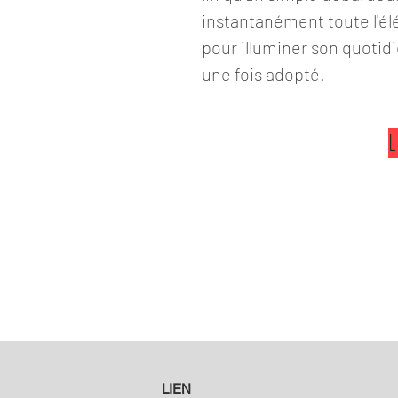
instantanément toute l'élé
pour illuminer son quotidi
une fois adopté.
LIEN