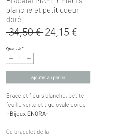
Bracelet MAELY Fleurs
blanche et petit coeur
doré
Prix
Prix
 34,50 € 
24,15 €
original
promotionne
Quantité
*
Ajouter au panier
Bracelet fleurs blanche, petite
feuille verte et tige ovale dorée
-Bijoux ENORA-
Ce bracelet de la