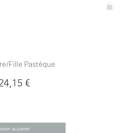
Se connecter
re/Fille Pastèque
Prix
Prix
24,15 €
original
promotionnel
outer au panier