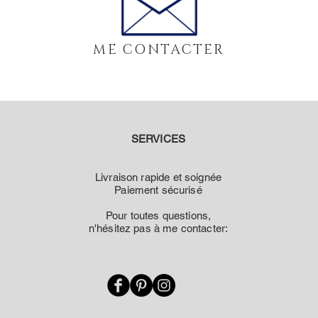
Pastèque en laiton 
Fil de Jade (Nylon t
Miyuki
ME CONTACTER
N'hésitez pas à me 
questions ou pour 
EXPÉDITION & RE
SERVICES
Délais d'expédition 
Vous pouvez retourn
Livraison rapide et soignée
Paiement sécurisé
suivant l’achat
en mentionnant l’ob
Pour toutes questions,
contactez-moi par 
n'hésitez pas à me contacter:
bijouxenora@outloo
Bijoux entièrement
❀ Fabrication fran