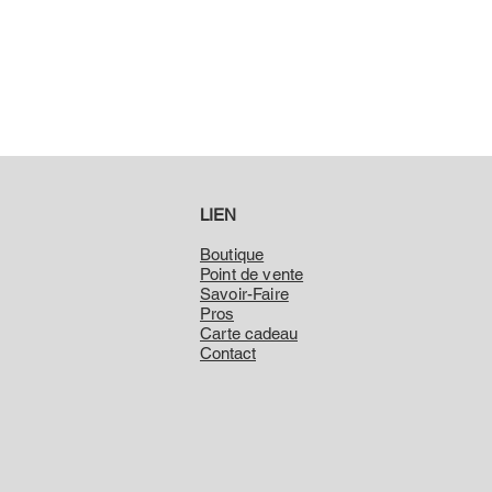
LIEN
Boutique
Point de vente
Savoir-Faire
Pros
Carte cadeau
Contact