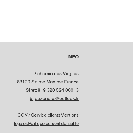
et résine epoxy
ressé)
contacter si vous avez des
une personnalisation
TOURS
INFO
: 2 à 3 jours ouvrés
er votre bijou dans les 15 jours
2 chemin des Virgiles
83120 Sainte Maxime France
jet de votre retour, pour cela
Siret: 819 320 524 00013
mail
bijouxenora@outlook.fr
k.fr
CGV
/
Service clients
Mentions
 réalisés par mes soins
çaise
légales
Politique de confidentialité