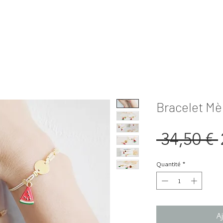
Bracelet Mè
 34,50 € 
Quantité
*
Aj