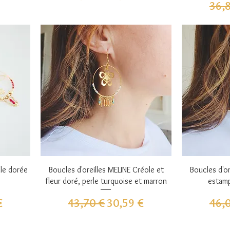
Prix
36,
Aperçu rapide
A
ule dorée
Boucles d'oreilles MELINE Créole et
Boucles d'or
fleur doré, perle turquoise et marron
estamp
omotionnel
Prix original
Prix promotionnel
Prix
€
43,70 €
30,59 €
46,