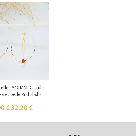
perçu rapide
reilles SOHANE Grande
ée et perle Rudraksha
 original
Prix promotionnel
00 €
32,20 €