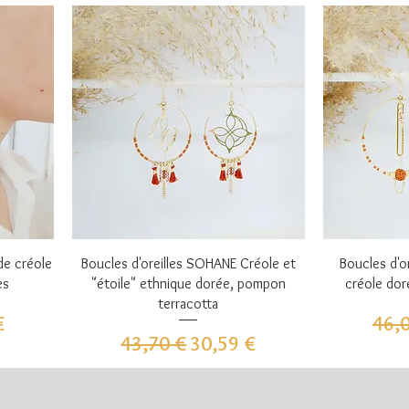
Aperçu rapide
A
de créole
Boucles d'oreilles SOHANE Créole et
Boucles d'o
es
"étoile" ethnique dorée, pompon
créole dor
terracotta
omotionnel
Prix
€
46,
Prix original
Prix promotionnel
43,70 €
30,59 €