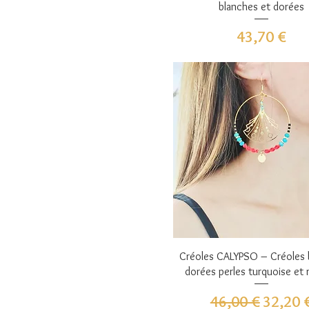
blanches et dorées
Prix
43,70 €
Aperçu rapide
Créoles CALYPSO – Créoles
dorées perles turquoise et
Prix original
Prix pr
46,00 €
32,20 