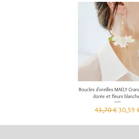
Aperçu rapide
Boucles d'oreilles MAELY Gran
dorée et fleurs blanch
Prix original
Prix pr
43,70 €
30,59 