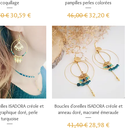
coquillage
pampilles perles colorées
 original
Prix promotionnel
Prix original
Prix promotion
70 €
30,59 €
46,00 €
32,20 €
perçu rapide
Aperçu rapide
eilles ISADORA créole et
Boucles d'oreilles ISADORA créole et
raphique doré, perle
anneau doré, macramé émeraude
turquoise
Prix original
Prix promotion
41,40 €
28,98 €