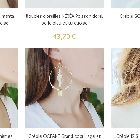
Aperçu rapide
A
e manta
Boucles d'oreilles NÉRÉA Poisson doré,
Créole SO
uoise
perle bleu et turquoise
Prix
43,70 €
Aperçu rapide
A
ohèmes
Créole OCEANE Grand coquillage et
Créole ISIS