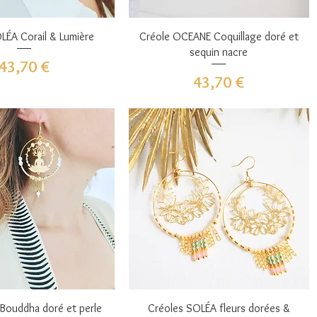
perçu rapide
Aperçu rapide
LÉA Corail & Lumière
Créole OCEANE Coquillage doré et
sequin nacre
Prix
43,70 €
Prix
43,70 €
perçu rapide
Aperçu rapide
 Bouddha doré et perle
Créoles SOLÉA fleurs dorées &