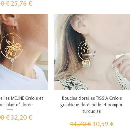
 original
Prix promotionnel
80 €
25,76 €
perçu rapide
Aperçu rapide
eilles MELINE Créole et
Boucles d'oreilles TISSIA Créole
e "plante" dorée
graphique doré, perle et pompon
turquoise
 original
Prix promotionnel
00 €
32,20 €
Prix original
Prix promotion
43,70 €
30,59 €