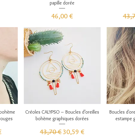
papille dorée
Prix
Prix
46,00 €
43,
Aperçu rapide
A
 bohème
Créoles CALYPSO – Boucles d’oreilles
Boucles d'or
 rouges
bohème graphiques dorées
estampe g
omotionnel
Prix original
Prix promotionnel
€
43,70 €
30,59 €