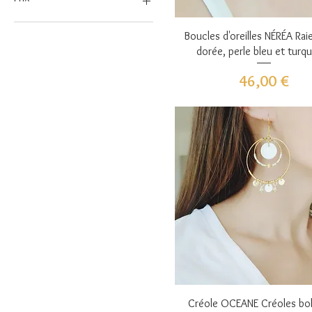
Aperçu rapide
Boucles d'oreilles NÉRÉA Rai
25 €
46 €
dorée, perle bleu et turq
Prix
46,00 €
Aperçu rapide
Créole OCEANE Créoles b