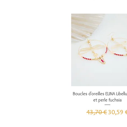
Aperçu rapide
Boucles d'oreilles ELINA Libell
et perle fuchsia
Prix original
Prix pr
43,70 €
30,59 