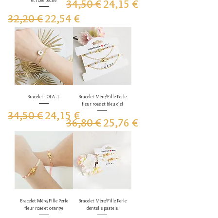
et rose pêche
Prix original
Prix promotionnel
34,50 €
24,15 €
Prix original
Prix promotionnel
32,20 €
22,54 €
Bracelet LOLA -1-
Bracelet Mère/Fille Perle
fleur rose et bleu ciel
Prix original
Prix promotionnel
34,50 €
24,15 €
Prix original
Prix promotionnel
36,80 €
25,76 €
Bracelet Mère/Fille Perle
Bracelet Mère/Fille Perle
fleur rose et orange
dentelle pastels