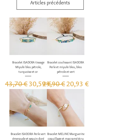
Articles précédents
Bracelet ISADORA tissage
Bracelet coulissant ISADORA
Miyuki bleu pétrole,
Perle et miyuki bleu, bleu
turquoise et or
pétrole et vert
Prix original
Prix promotionnel
Prix original
Prix promotionnel
43,70 €
30,59 €
29,90 €
20,93 €
Bracelet ISADORA Perle vert
Bracelet MELINE Marguerite
émeraude et sequin doré
coquillage et macramé écru