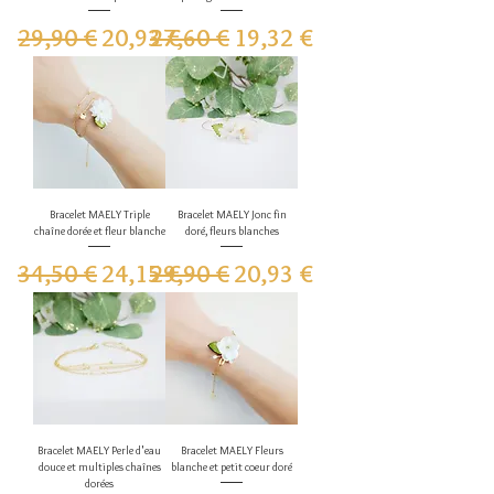
Prix original
Prix promotionnel
Prix original
Prix promotionnel
29,90 €
20,93 €
27,60 €
19,32 €
Bracelet MAELY Triple
Bracelet MAELY Jonc fin
chaîne dorée et fleur blanche
doré, fleurs blanches
Prix original
Prix promotionnel
Prix original
Prix promotionnel
34,50 €
24,15 €
29,90 €
20,93 €
Bracelet MAELY Perle d'eau
Bracelet MAELY Fleurs
douce et multiples chaînes
blanche et petit coeur doré
dorées