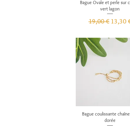
Aperçu rapide
Bague Ovale et perle sur 
vert lagon
Prix original
Prix pr
19,00 €
13,30 
Aperçu rapide
Bague coulissante chaîne 
dorée