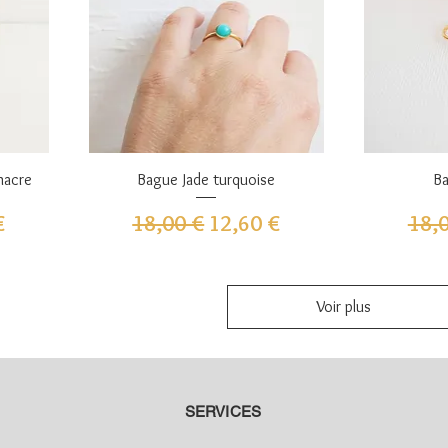
Aperçu rapide
A
nacre
Bague Jade turquoise
Ba
omotionnel
Prix original
Prix promotionnel
Prix
€
18,00 €
12,60 €
18,
Voir plus
SERVICES