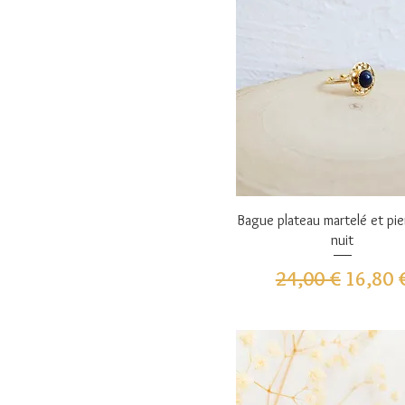
Aperçu rapide
Bague plateau martelé et pie
nuit
Prix original
Prix pr
24,00 €
16,80 