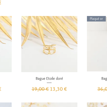
omotionnel
€
Plaqué or
Aperçu rapide
A
Bague Etoile doré
Bag
omotionnel
Prix original
Prix promotionnel
Prix
€
19,00 €
13,30 €
36,