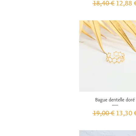
Prix original
Prix pr
18,40 €
12,88 
Aperçu rapide
Bague dentelle doré
Prix original
Prix pr
19,00 €
13,30 