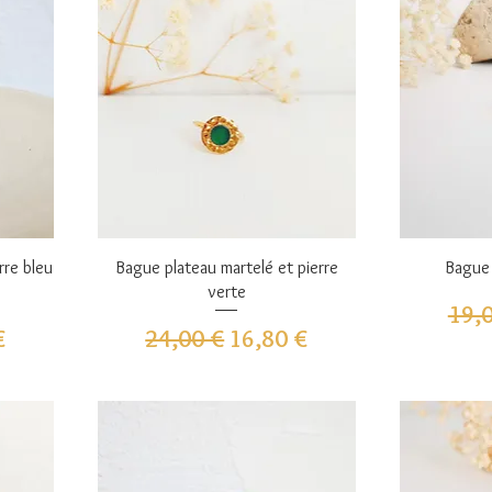
Aperçu rapide
A
rre bleu
Bague plateau martelé et pierre
Bague 
verte
Prix
19,
omotionnel
Prix original
Prix promotionnel
€
24,00 €
16,80 €