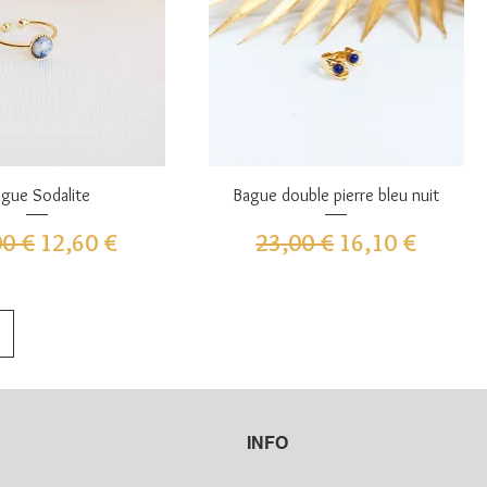
perçu rapide
Aperçu rapide
gue Sodalite
Bague double pierre bleu nuit
 original
Prix promotionnel
Prix original
Prix promotion
00 €
12,60 €
23,00 €
16,10 €
INFO