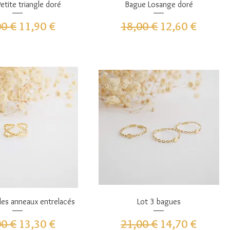
perçu rapide
Aperçu rapide
etite triangle doré
Bague Losange doré
 original
Prix promotionnel
Prix original
Prix promotion
00 €
11,90 €
18,00 €
12,60 €
perçu rapide
Aperçu rapide
es anneaux entrelacés
Lot 3 bagues
 original
Prix promotionnel
Prix original
Prix promotion
00 €
13,30 €
21,00 €
14,70 €