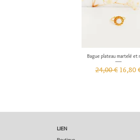
Aperçu rapide
Bague plateau martelé et 
Prix original
Prix pr
24,00 €
16,80 
LIEN
Boutique