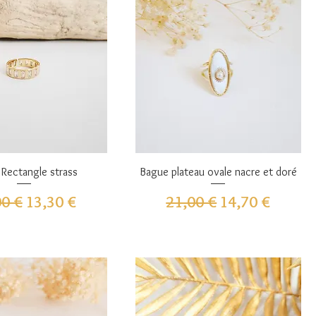
perçu rapide
Aperçu rapide
Rectangle strass
Bague plateau ovale nacre et doré
 original
Prix promotionnel
Prix original
Prix promotion
00 €
13,30 €
21,00 €
14,70 €