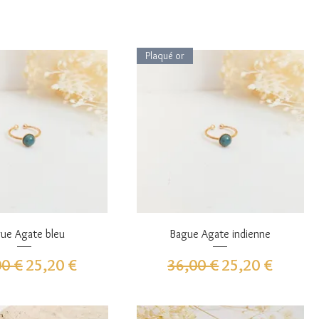
Plaqué or
perçu rapide
Aperçu rapide
ue Agate bleu
Bague Agate indienne
 original
Prix promotionnel
Prix original
Prix promotion
00 €
25,20 €
36,00 €
25,20 €