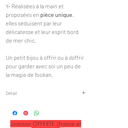
✨ Réalisées à la main et
proposées en
pièce unique
,
elles séduisent par leur
délicatesse et leur esprit bord
de mer chic.
Un petit bijou à offrir ou à s'offrir
pour garder avec soi un peu de
la magie de l'océan.
Détail
Boucles d'oreilles
Collection OCEANE
Livraison OFFERTE (France et
✺ Dimension ✺