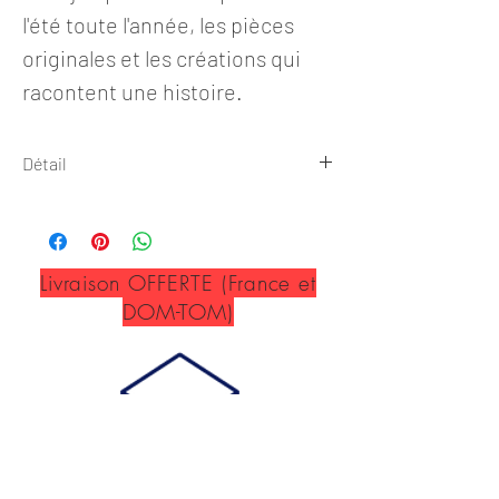
l'été toute l'année, les pièces
originales et les créations qui
racontent une histoire.
Détail
Boucles d'oreilles
Collection OCEANE
Livraison OFFERTE (France et
✺ Dimension ✺
DOM-TOM)
Hauteur totale 8,1 cm
❊ Détails ❊
Support créole: 50mm
Coquillage: 40mm
✹ En savoir + ✹
ME CONTACTER