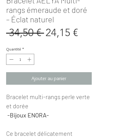
Bracelet AÉLYA Multi-
rangs émeraude et doré
– Éclat naturel
Prix
Prix
 34,50 € 
24,15 €
original
promotionne
Quantité
*
Ajouter au panier
Bracelet multi-rangs perle verte
et dorée
-Bijoux ENORA-
Ce bracelet délicatement