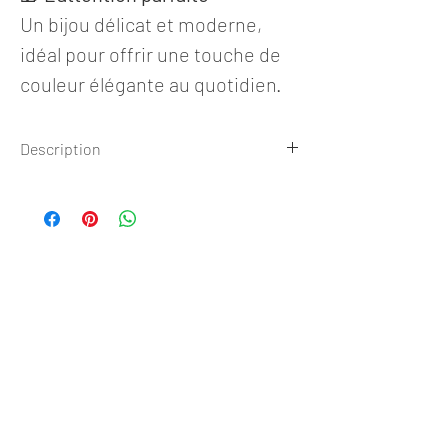
Un bijou délicat et moderne,
idéal pour offrir une touche de
couleur élégante au quotidien.
Description
Bracelet
Collection AÉLYA
Livraison OFFERTE (France et
✺ Dimension ✺
DOM-TOM)
Longueur 15,5 cm + 5c de chaînette de
rallonge
❊ Détails
Perle tube dorée: 6mm
✹ En savoir + ✹