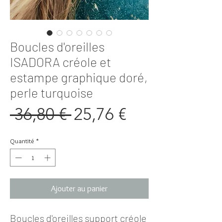
Boucles d'oreilles
ISADORA créole et
estampe graphique doré,
perle turquoise
Prix
Prix
 36,80 € 
25,76 €
original
promotionne
Quantité
*
Ajouter au panier
Boucles d'oreilles support créole